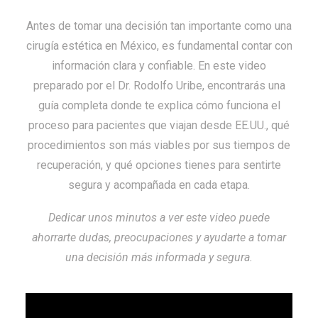
Antes de tomar una decisión tan importante como una
cirugía estética en México, es fundamental contar con
información clara y confiable. En este video
preparado por el Dr. Rodolfo Uribe, encontrarás una
guía completa donde te explica cómo funciona el
proceso para pacientes que viajan desde EE.UU., qué
procedimientos son más viables por sus tiempos de
recuperación, y qué opciones tienes para sentirte
segura y acompañada en cada etapa.
Dedicar unos minutos a ver este video puede
ahorrarte dudas, preocupaciones y ayudarte a tomar
una decisión más informada y segura.