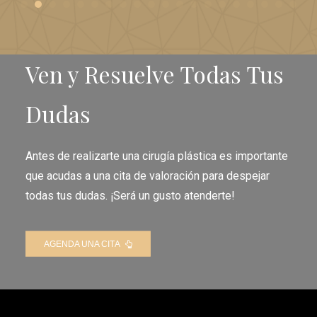
Ven y Resuelve Todas Tus
Dudas
Antes de realizarte una cirugía plástica es importante
que acudas a una cita de valoración para despejar
todas tus dudas. ¡Será un gusto atenderte!
AGENDA UNA CITA