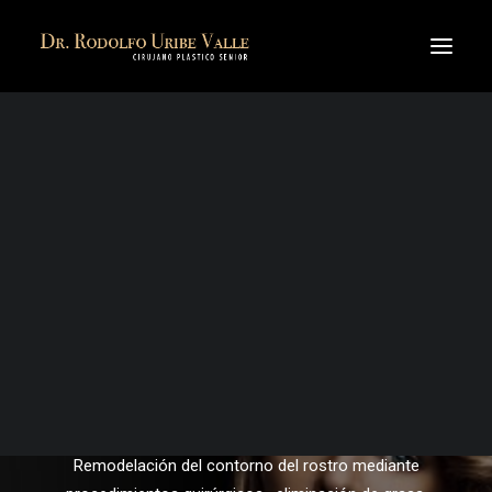
Modelado Corporal
MODELADO CORPORAL
MODELADO FACIAL
Remodelación y tonificación corporal a través de la
CIRUGÍA RECONSTRUCTIVA
eliminación y transferencia de grasa a otras zonas del
TRATAMIENTOS ESTÉTICOS NO QUIRÚRGICOS
cuerpo.
MODELADO CORPORAL
MODELADO FACIAL
Ver Procedimientos
REJUVENECIMIENTO FACIAL
SEARCH
Modelado Facial
Remodelación del contorno del rostro mediante