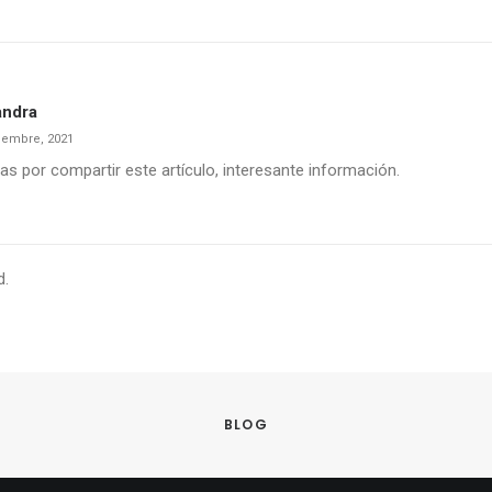
andra
iembre, 2021
as por compartir este artículo, interesante información.
d.
BLOG