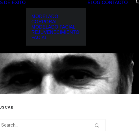
S DE ÉXITO
BLOG
CONTACTO
MODELADO
CORPORAL
MODELADO FACIAL
REJUVENECIMIENTO
FACIAL
USCAR