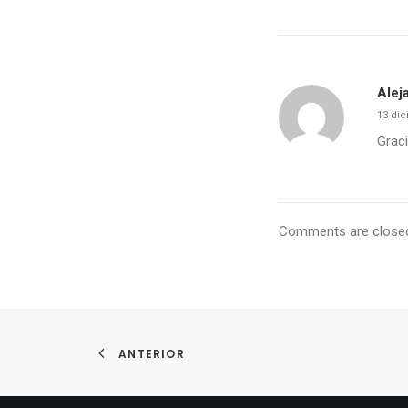
Alej
13 dic
Graci
Comments are close
ANTERIOR