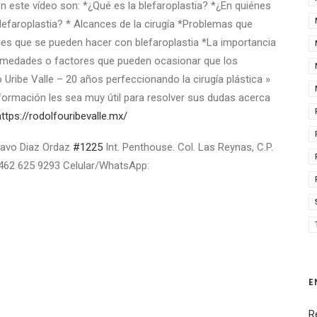
este vídeo son: *¿Qué es la blefaroplastia? *¿En quiénes
lefaroplastia? * Alcances de la cirugía *Problemas que
ales que se pueden hacer con blefaroplastia *La importancia
fermedades o factores que pueden ocasionar que los
 Uribe Valle – 20 años perfeccionando la cirugía plástica »
nformación les sea muy útil para resolver sus dudas acerca
https://rodolfouribevalle.mx/
avo Diaz Ordaz
#1225
Int. Penthouse. Col. Las Reynas, C.P.
 462 625 9293 Celular/WhatsApp:
E
R