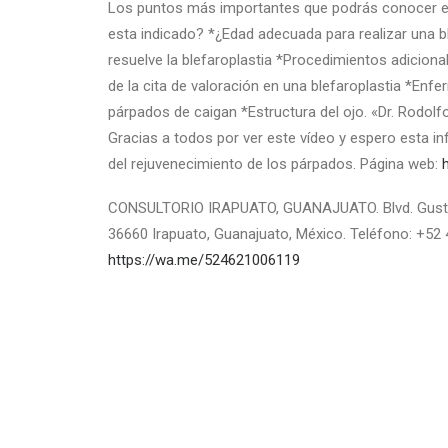
Los puntos más importantes que podrás conocer en 
esta indicado? *¿Edad adecuada para realizar una b
resuelve la blefaroplastia *Procedimientos adicion
de la cita de valoración en una blefaroplastia *En
párpados de caigan *Estructura del ojo. «Dr. Rodolfo
Gracias a todos por ver este vídeo y espero esta i
del rejuvenecimiento de los párpados. Página web:
CONSULTORIO IRAPUATO, GUANAJUATO. Blvd. Gust
36660 Irapuato, Guanajuato, México. Teléfono: +52
https://wa.me/524621006119