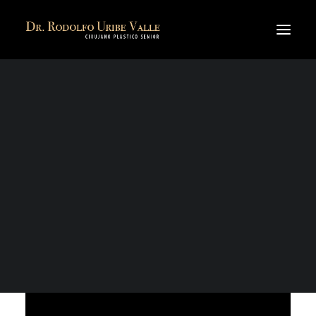
MODELADO CORPORAL
Blog
MODELADO FACIAL
CIRUGÍA RECONSTRUCTIVA
TRATAMIENTOS ESTÉTICOS NO QUIRÚRGICOS
MODELADO CORPORAL
MODELADO FACIAL
REJUVENECIMIENTO FACIAL
SEARCH